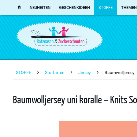
NEUHEITEN
GESCHENKIDEEN
STOFFE
THEMEN
STOFFE
Stoffarten
Jersey
Baumwolljersey
Baumwolljersey uni koralle – Knits S