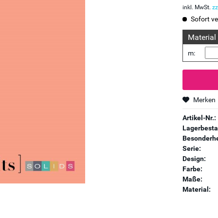
inkl. MwSt.
zz
Sofort ve
Material
m:
Merken
Artikel-Nr.:
Lagerbesta
Besonderhe
Serie:
Design:
Farbe:
Maße:
Material: