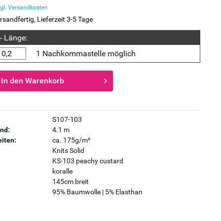
gl. Versandkosten
rsandfertig, Lieferzeit 3-5 Tage
 - Länge:
1 Nachkommastelle möglich
In den
Warenkorb
S107-103
nd:
4.1 m
iten:
ca. 175g/m²
Knits Solid
KS-103 peachy custard
koralle
145cm breit
95% Baumwolle | 5% Elasthan