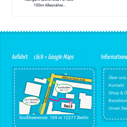
100m Allesnäher...
Anfahrt
click > Google Maps
Information
Über uns
Kontakt
Shop & Ö
Bezahlun
Unser Ser
Großbeerenstr. 169 in 12277 Berlin