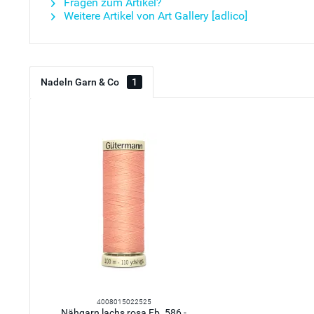
Fragen zum Artikel?
Weitere Artikel von Art Gallery [adlico]
Nadeln Garn & Co
1
4008015022525
Nähgarn lachs rosa Fb. 586 -