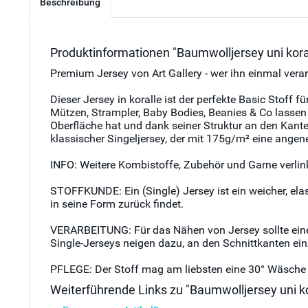
Beschreibung
Produktinformationen "Baumwolljersey uni koral
Premium Jersey von Art Gallery - wer ihn einmal vera
Dieser Jersey in koralle ist der perfekte Basic Stoff
Mützen, Strampler, Baby Bodies, Beanies & Co lassen 
Oberfläche hat und dank seiner Struktur an den Kanten
klassischer Singeljersey, der mit 175g/m² eine angeneh
INFO: Weitere Kombistoffe, Zubehör und Garne verlink
STOFFKUNDE: Ein (Single) Jersey ist ein weicher, ela
in seine Form zurück findet.
VERARBEITUNG: Für das Nähen von Jersey sollte eine s
Single-Jerseys neigen dazu, an den Schnittkanten ein
PFLEGE: Der Stoff mag am liebsten eine 30° Wäsche m
Weiterführende Links zu "Baumwolljersey uni ko