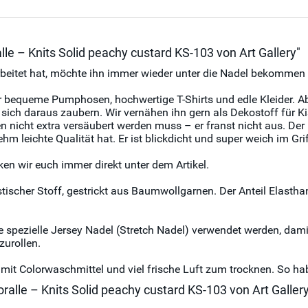
le – Knits Solid peachy custard KS-103 von Art Gallery"
rbeitet hat, möchte ihn immer wieder unter die Nadel bekommen 
 für bequeme Pumphosen, hochwertige T-Shirts und edle Kleider. A
sich daraus zaubern. Wir vernähen ihn gern als Dekostoff für K
 nicht extra versäubert werden muss – er franst nicht aus. Der B
m leichte Qualität hat. Er ist blickdicht und super weich im Gri
en wir euch immer direkt unter dem Artikel.
stischer Stoff, gestrickt aus Baumwollgarnen. Der Anteil Elast
pezielle Jersey Nadel (Stretch Nadel) verwendet werden, damit 
zurollen.
it Colorwaschmittel und viel frische Luft zum trocknen. So hab
ralle – Knits Solid peachy custard KS-103 von Art Galler