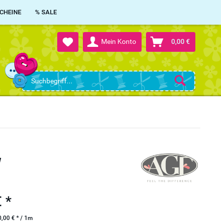
CHEINE
% SALE
Mein Konto
0,00 €
y
 *
,00 € * / 1m