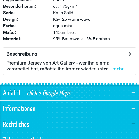
Besonderheiten:
ca. 175g/m²
Serie:
Knits Solid
Design:
KS-126 warm wave
Farbe:
aqua mint
Maße:
145cm breit
Material:
95% Baumwolle | 5% Elasthan
Beschreibung
Premium Jersey von Art Gallery - wer ihn einmal
verarbeitet hat, möchte ihn immer wieder unter...
mehr
Anfahrt
click > Google Maps
Informationen
Rechtliches