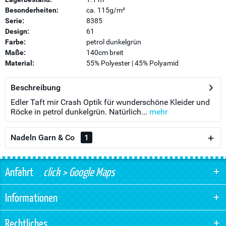
Besonderheiten:
ca. 115g/m²
Serie:
8385
Design:
61
Farbe:
petrol dunkelgrün
Maße:
140cm breit
Material:
55% Polyester | 45% Polyamid
Beschreibung
Edler Taft mir Crash Optik für wunderschöne Kleider und
Röcke in petrol dunkelgrün. Natürlich...
mehr
Nadeln Garn & Co
1
Anfahrt
click > Google Maps
Informationen
Rechtliches