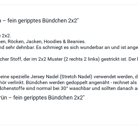
n – fein geripptes Bündchen 2x2"
 2x2.
en, Röcken, Jacken, Hoodies & Beanies.
nd sehr dehnbar. Es schmiegt es sich wunderbar an und ist ang
r Stoff, der im 2x2 Muster (2 rechts 2 links) gestrickt ist. Der
e spezielle Jersey Nadel (Stretch Nadel) verwendet werden, da
ehör verlinkt. Bündchen werden gedoppelt angenäht - rechnet al
chenstoffe sind normal bei 30° waschbar und sollten danach an
rün – fein geripptes Bündchen 2x2"