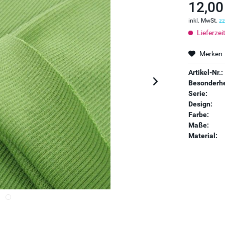
12,00
inkl. MwSt.
zz
Lieferzei
Merken
Artikel-Nr.:
Besonderhe
Serie:
Design:
Farbe:
Maße:
Material: