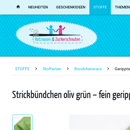
NEUHEITEN
GESCHENKIDEEN
STOFFE
THEMEN
STOFFE
Stoffarten
Bündchenware
Gerippt
Strickbündchen oliv grün – fein ger