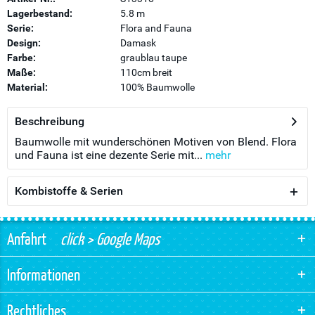
Lagerbestand:
5.8 m
Serie:
Flora and Fauna
Design:
Damask
Farbe:
graublau taupe
Maße:
110cm breit
Material:
100% Baumwolle
Beschreibung
Baumwolle mit wunderschönen Motiven von Blend. Flora
und Fauna ist eine dezente Serie mit...
mehr
Kombistoffe & Serien
Anfahrt
click > Google Maps
Informationen
Rechtliches