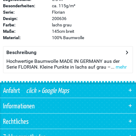
Besonderheiten:
ca. 115g/m²
Serie:
Florian
Design:
200636
Farbe:
lachs grau
Maße:
145cm breit
Material:
100% Baumwolle
Beschreibung
Hochwertige Baumwolle MADE IN GERMANY aus der
Serie FLORIAN. Kleine Punkte in lachs auf grau –...
mehr
Anfahrt
click > Google Maps
Informationen
Rechtliches