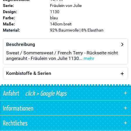
Serie:
Fräulein von Julie
Design:
1130
Farbe:
blau
Maße:
140cm breit
Material:
92% Baumwolle | 8% Elasthan
Beschreibung
Sweat / Sommersweat / French Terry - Rückseite nicht
angerauht - Fräulein von Julie 1130...
mehr
Kombistoffe & Serien
Anfahrt
click > Google Maps
Informationen
Rechtliches