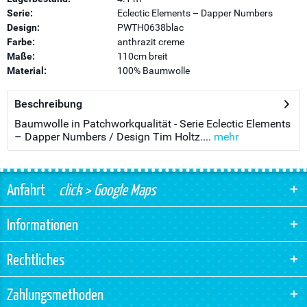
Serie:
Eclectic Elements – Dapper Numbers
Design:
PWTH0638blac
Farbe:
anthrazit creme
Maße:
110cm breit
Material:
100% Baumwolle
Beschreibung
Baumwolle in Patchworkqualität - Serie Eclectic Elements
– Dapper Numbers / Design Tim Holtz....
mehr
Anfahrt
click > Google Maps
Informationen
Rechtliches
Zahlungsmethoden