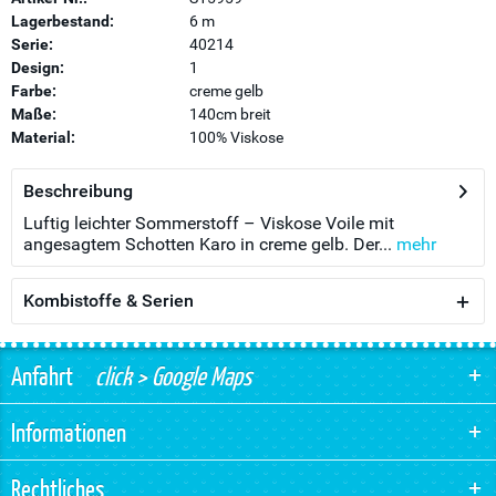
Lagerbestand:
6 m
Serie:
40214
Design:
1
Farbe:
creme gelb
Maße:
140cm breit
Material:
100% Viskose
Beschreibung
Luftig leichter Sommerstoff – Viskose Voile mit
angesagtem Schotten Karo in creme gelb. Der...
mehr
Kombistoffe & Serien
Anfahrt
click > Google Maps
Informationen
Rechtliches