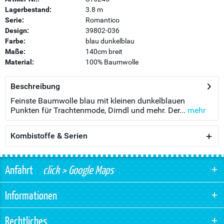
Lagerbestand:
3.8 m
Serie:
Romantico
Design:
39802-036
Farbe:
blau dunkelblau
Maße:
140cm breit
Material:
100% Baumwolle
Beschreibung
Feinste Baumwolle blau mit kleinen dunkelblauen
Punkten für Trachtenmode, Dirndl und mehr. Der...
mehr
Kombistoffe & Serien
Anfahrt
click > Google Maps
Informationen
Rechtliches