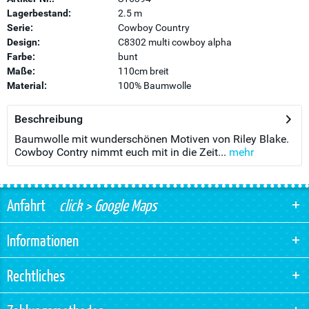
Lagerbestand:
2.5 m
Serie:
Cowboy Country
Design:
C8302 multi cowboy alpha
Farbe:
bunt
Maße:
110cm breit
Material:
100% Baumwolle
Beschreibung
Baumwolle mit wunderschönen Motiven von Riley Blake.
Cowboy Contry nimmt euch mit in die Zeit...
mehr
Anfahrt
click > Google Maps
Informationen
Rechtliches