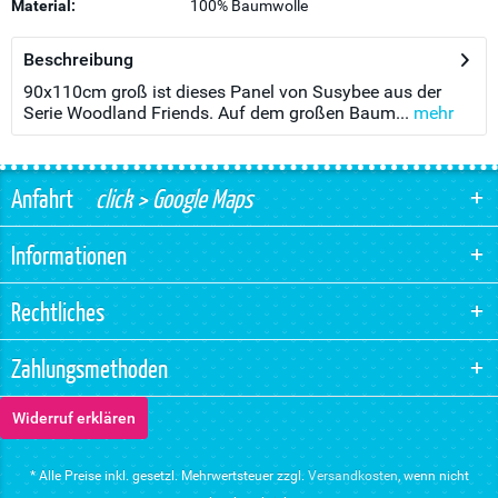
Material:
100% Baumwolle
Beschreibung
90x110cm groß ist dieses Panel von Susybee aus der
Serie Woodland Friends. Auf dem großen Baum...
mehr
Anfahrt
click > Google Maps
Informationen
Rechtliches
Zahlungsmethoden
Widerruf erklären
* Alle Preise inkl. gesetzl. Mehrwertsteuer zzgl.
Versandkosten
, wenn nicht