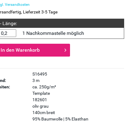
gl. Versandkosten
rsandfertig, Lieferzeit 3-5 Tage
 - Länge:
1 Nachkommastelle möglich
In den
Warenkorb
S16495
nd:
3 m
iten:
ca. 250g/m²
Template
182601
oliv grau
140cm breit
95% Baumwolle | 5% Elasthan