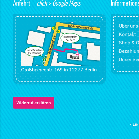
Anfahrt
click > Google Maps
Information
Über uns
Kontakt
Shop & Ö
Bezahlun
Unser Ser
Großbeerenstr. 169 in 12277 Berlin
Widerruf erklären
* All