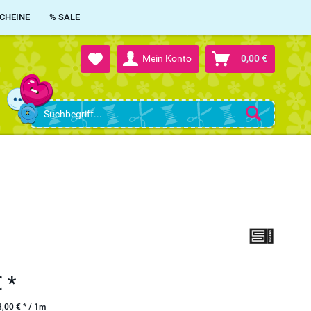
CHEINE
% SALE
Mein Konto
0,00 €
 *
,00 € * / 1m