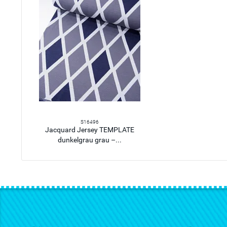
S16496
Jacquard Jersey TEMPLATE
dunkelgrau grau –...