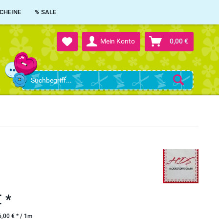
CHEINE
% SALE
Mein Konto
0,00 €
 *
,00 € * / 1m