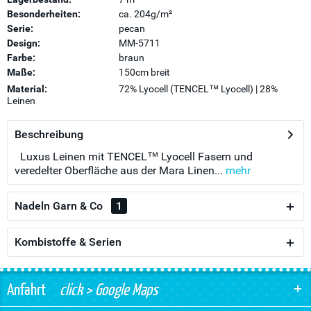
Besonderheiten:
ca. 204g/m²
Serie:
pecan
Design:
MM-5711
Farbe:
braun
Maße:
150cm breit
Material:
72% Lyocell (TENCEL™ Lyocell) | 28%
Leinen
Beschreibung
Luxus Leinen mit TENCEL™ Lyocell Fasern und
veredelter Oberfläche aus der Mara Linen...
mehr
Nadeln Garn & Co
1
Kombistoffe & Serien
Anfahrt
click > Google Maps