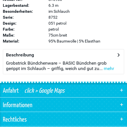
Lagerbestand:
6.3 m
Besonderheiten:
im Schlauch
Serie:
8752
Design:
051 petrol
Farbe:
petrol
Maße:
75cm breit
Material:
95% Baumwolle | 5% Elasthan
Beschreibung
Grobstrick Bündchenware – BASIC Bündchen grob
gerippt im Schlauch – griffig, weich und gut zu...
mehr
Anfahrt
click > Google Maps
Informationen
Rechtliches