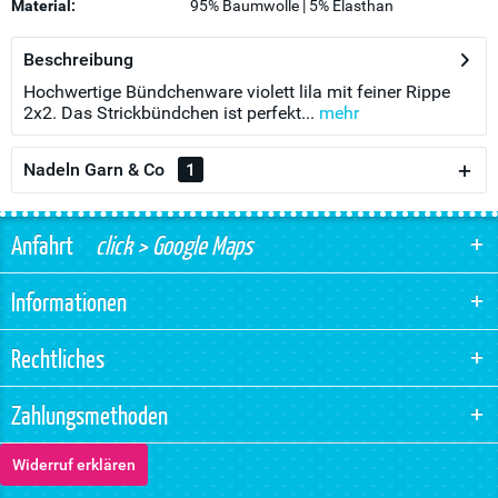
Material:
95% Baumwolle | 5% Elasthan
Beschreibung
Hochwertige Bündchenware violett lila mit feiner Rippe
2x2. Das Strickbündchen ist perfekt...
mehr
Nadeln Garn & Co
1
Anfahrt
click > Google Maps
Informationen
Rechtliches
Zahlungsmethoden
Widerruf erklären