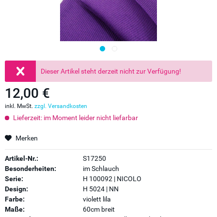
Dieser Artikel steht derzeit nicht zur Verfügung!
12,00 €
inkl. MwSt.
zzgl. Versandkosten
Lieferzeit: im Moment leider nicht liefarbar
Merken
Artikel-Nr.:
S17250
Besonderheiten:
im Schlauch
Serie:
H 100092 | NICOLO
Design:
H 5024 | NN
Farbe:
violett lila
Maße:
60cm breit