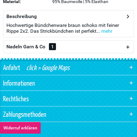
Material:
95% Baumwolle | 5% Elasthan
Beschreibung
Hochwertige Bündchenware braun schoko mit feiner
Rippe 2x2. Das Strickbündchen ist perfekt...
mehr
Nadeln Garn & Co
1
Anfahrt
click > Google Maps
Informationen
Rechtliches
Zahlungsmethoden
Widerruf erklären