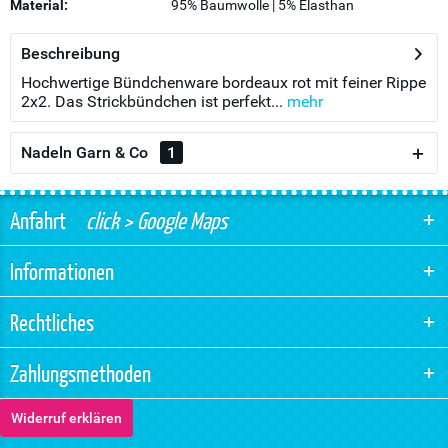
Material:
95% Baumwolle | 5% Elasthan
Beschreibung
Hochwertige Bündchenware bordeaux rot mit feiner Rippe
2x2. Das Strickbündchen ist perfekt...
mehr
Nadeln Garn & Co
1
Anfahrt
click > Google Maps
Informationen
Rechtliches
Zahlungsmethoden
Widerruf erklären