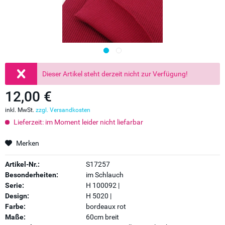
Dieser Artikel steht derzeit nicht zur Verfügung!
12,00 €
inkl. MwSt.
zzgl. Versandkosten
Lieferzeit: im Moment leider nicht liefarbar
Merken
Artikel-Nr.:
S17257
Besonderheiten:
im Schlauch
Serie:
H 100092 |
Design:
H 5020 |
Farbe:
bordeaux rot
Maße:
60cm breit