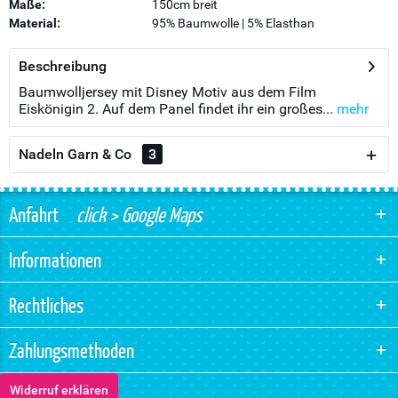
Maße:
150cm breit
Material:
95% Baumwolle | 5% Elasthan
Beschreibung
Baumwolljersey mit Disney Motiv aus dem Film
Eiskönigin 2. Auf dem Panel findet ihr ein großes...
mehr
Nadeln Garn & Co
3
Anfahrt
click > Google Maps
Informationen
Rechtliches
Zahlungsmethoden
Widerruf erklären