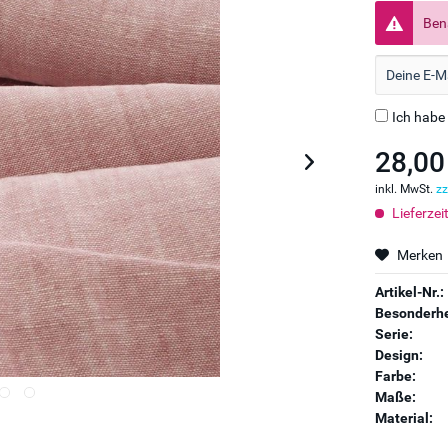
Bena
Ich habe
28,00
inkl. MwSt.
zz
Lieferzei
Merken
Artikel-Nr.:
Besonderhe
Serie:
Design:
Farbe:
Maße:
Material: