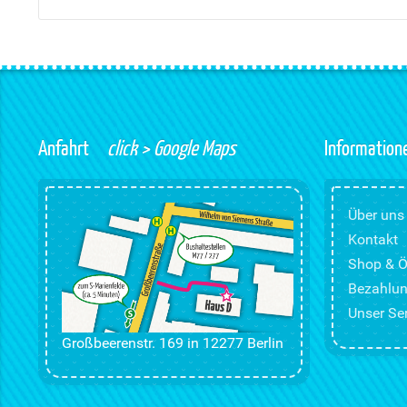
Anfahrt
click > Google Maps
Information
Über uns
Kontakt
Shop & Ö
Bezahlun
Unser Ser
Großbeerenstr. 169 in 12277 Berlin