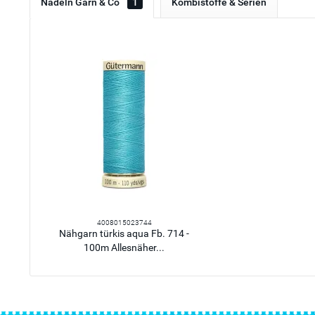
Nadeln Garn & Co
1
Kombistoffe & Serien
4008015023744
Nähgarn türkis aqua Fb. 714 -
100m Allesnäher...