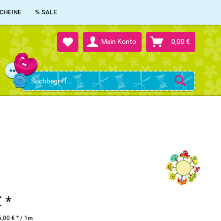
CHEINE
% SALE
Mein Konto
0,00 €
 *
,00 € * / 1m