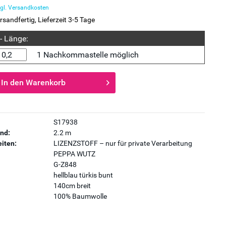
gl. Versandkosten
rsandfertig, Lieferzeit 3-5 Tage
 - Länge:
1 Nachkommastelle möglich
In den
Warenkorb
S17938
nd:
2.2 m
iten:
LIZENZSTOFF – nur für private Verarbeitung
PEPPA WUTZ
G-Z848
hellblau türkis bunt
140cm breit
100% Baumwolle