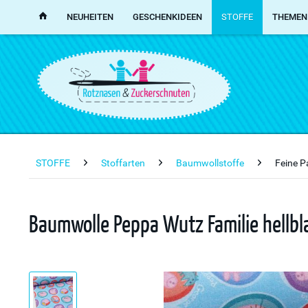
NEUHEITEN
GESCHENKIDEEN
STOFFE
THEMEN
STOFFE
Stoffarten
Baumwollstoffe
Feine P
Baumwolle Peppa Wutz Familie hellbl