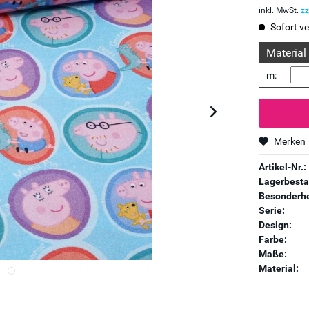
inkl. MwSt.
zz
Sofort ve
Material
m:
Merken
Artikel-Nr.:
Lagerbesta
Besonderhe
Serie:
Design:
Farbe:
Maße:
Material: