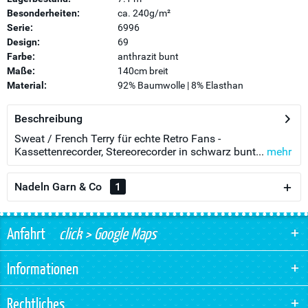
Besonderheiten:
ca. 240g/m²
Serie:
6996
Design:
69
Farbe:
anthrazit bunt
Maße:
140cm breit
Material:
92% Baumwolle | 8% Elasthan
Beschreibung
Sweat / French Terry für echte Retro Fans -
Kassettenrecorder, Stereorecorder in schwarz bunt...
mehr
Nadeln Garn & Co
1
Anfahrt
click > Google Maps
Informationen
Rechtliches