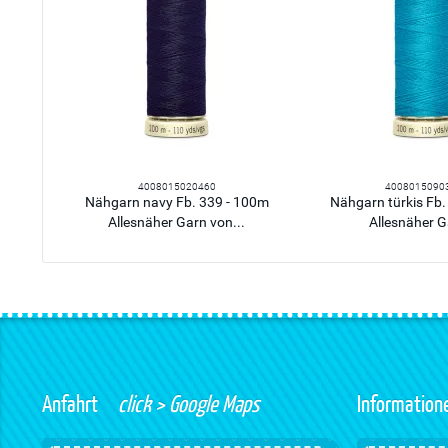
4008015020460
4008015090
Nähgarn navy Fb. 339 - 100m
Nähgarn türkis Fb.
Allesnäher Garn von...
Allesnäher G
Anfahrt
click > Google Maps
Information