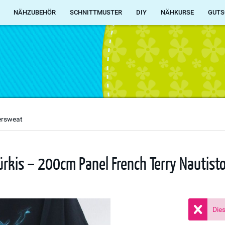
NÄHZUBEHÖR
SCHNITTMUSTER
DIY
NÄHKURSE
GUTS
rsweat
rkis – 200cm Panel French Terry Nautist
Dies