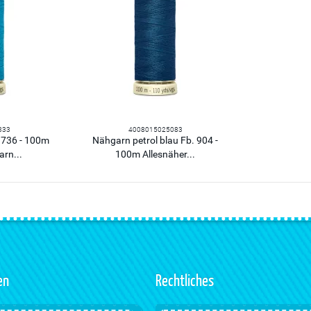
333
4008015025083
 736 - 100m
Nähgarn petrol blau Fb. 904 -
arn...
100m Allesnäher...
en
Rechtliches