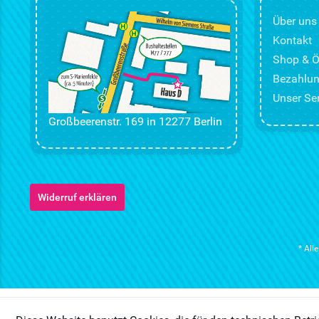
Über uns
Kontakt
Shop & Ö
Bezahlun
Unser Ser
Großbeerenstr. 169 in 12277 Berlin
Widerruf erklären
* All