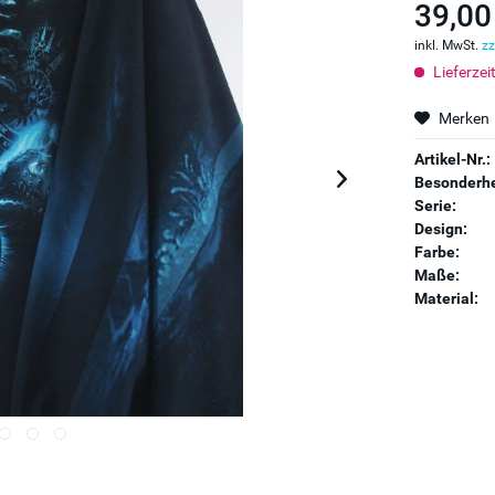
39,00
inkl. MwSt.
zz
Lieferzei
Merken
Artikel-Nr.:
Besonderhe
Serie:
Design:
Farbe:
Maße:
Material: