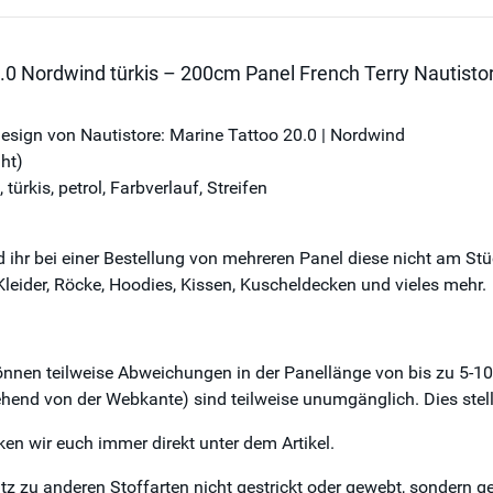
0 Nordwind türkis – 200cm Panel French Terry Nautisto
sign von Nautistore: Marine Tattoo 20.0 | Nordwind
ht)
ürkis, petrol, Farbverlauf, Streifen
nd ihr bei einer Bestellung von mehreren Panel diese nicht am S
 Kleider, Röcke, Hoodies, Kissen, Kuscheldecken und vieles mehr.
 teilweise Abweichungen in der Panellänge von bis zu 5-10% 
hend von der Webkante) sind teilweise unumgänglich. Dies stel
en wir euch immer direkt unter dem Artikel.
u anderen Stoffarten nicht gestrickt oder gewebt, sondern gewi