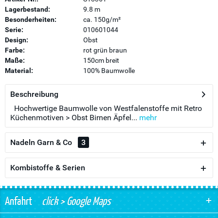
Lagerbestand:
9.8 m
Besonderheiten:
ca. 150g/m²
Serie:
010601044
Design:
Obst
Farbe:
rot grün braun
Maße:
150cm breit
Material:
100% Baumwolle
Beschreibung
Hochwertige Baumwolle von Westfalenstoffe mit Retro
Küchenmotiven > Obst Birnen Äpfel...
mehr
Nadeln Garn & Co
3
Kombistoffe & Serien
Anfahrt
click > Google Maps