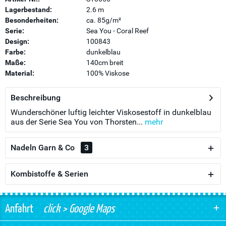
Lagerbestand:
2.6 m
Besonderheiten:
ca. 85g/m²
Serie:
Sea You - Coral Reef
Design:
100843
Farbe:
dunkelblau
Maße:
140cm breit
Material:
100% Viskose
Beschreibung
Wunderschöner luftig leichter Viskosestoff in dunkelblau
aus der Serie Sea You von Thorsten...
mehr
Nadeln Garn & Co
3
Kombistoffe & Serien
Anfahrt
click > Google Maps