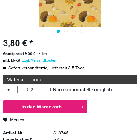
3,80 € *
Grundpreis 19,00 € * / 1m
inkl. MwSt.
zzgl. Versandkosten
Sofort versandfertig, Lieferzeit 3-5 Tage
Material - Länge:
1 Nachkommastelle möglich
m:
In den
Warenkorb
Merken
Artikel-Nr.:
S18745
Lagerbestand:
5.4 m