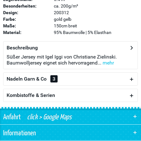
Besonderheiten:
ca. 200g/m²
Design:
200312
Farbe:
gold gelb
Maße:
150cm breit
Material:
95% Baumwolle | 5% Elasthan
Beschreibung
Süßer Jersey mit Igel Iggi von Christiane Zielinski.
Baumwolljersey eignet sich hervorragend...
mehr
Nadeln Garn & Co
3
Kombistoffe & Serien
Anfahrt
click > Google Maps
Informationen