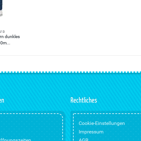
413
arn dunkles
30m...
en
Rechtliches
Cookie-Einstellungen
Impressum
ffnungszeiten
AGB