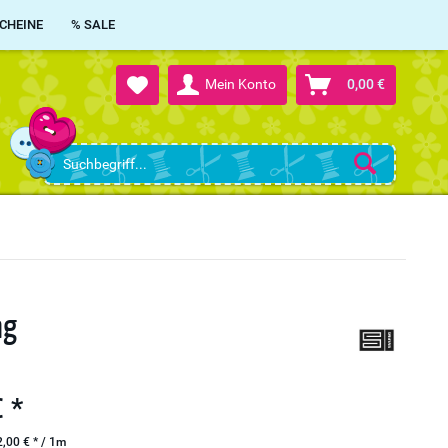
CHEINE
% SALE
Mein Konto
0,00 €
ng
 *
,00 € * / 1m