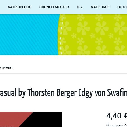
NÄHZUBEHÖR
SCHNITTMUSTER
DIY
NÄHKURSE
GUTS
rsweat
 Casual by Thorsten Berger Edgy von Swafi
4,40 €
Grundpreis 22