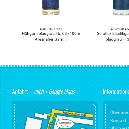
4008015017361
4012500545
Nähgarn blaugrau Fb. 68 - 100m
Seraflex Elastikg
Allesnäher Garn...
blaugrau - 1
Anfahrt
click > Google Maps
Information
Über uns
Kontakt
Shop & Ö