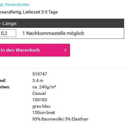
gl. Versandkosten
rsandfertig, Lieferzeit 3-5 Tage
 - Länge:
1 Nachkommastelle möglich
In den
Warenkorb
S18747
nd:
3.4 m
iten:
ca. 240g/m²
Casual
100183
grau blau
150cm breit
95% Baumwolle | 5% Elasthan