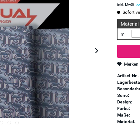
inkl. MwSt.
zz
Sofort ve
Material
m:
Merken
Artikel-Nr.:
Lagerbesta
Besonderhe
Serie:
Design:
Farbe:
Maße:
Material: