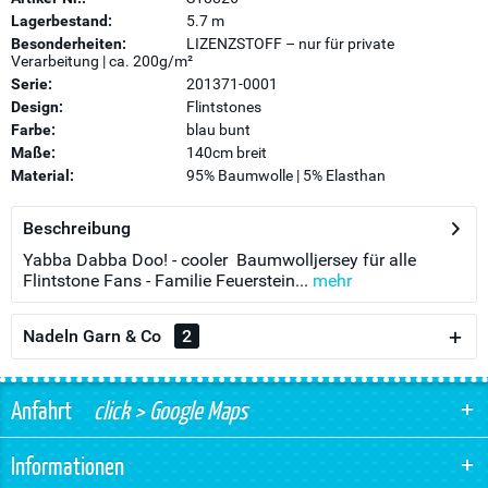
Lagerbestand:
5.7 m
Besonderheiten:
LIZENZSTOFF – nur für private
Verarbeitung | ca. 200g/m²
Serie:
201371-0001
Design:
Flintstones
Farbe:
blau bunt
Maße:
140cm breit
Material:
95% Baumwolle | 5% Elasthan
Beschreibung
Yabba Dabba Doo! - cooler Baumwolljersey für alle
Flintstone Fans - Familie Feuerstein...
mehr
Nadeln Garn & Co
2
Anfahrt
click > Google Maps
Informationen