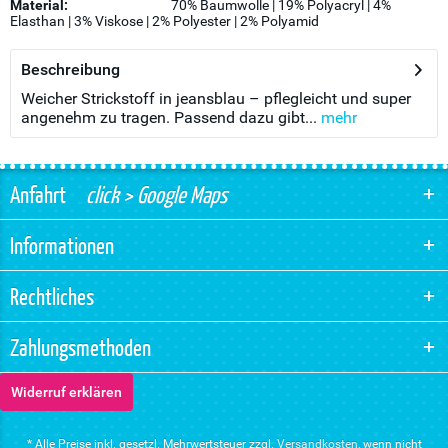
Material:
70% Baumwolle | 19% Polyacryl | 4%
Elasthan | 3% Viskose | 2% Polyester | 2% Polyamid
Beschreibung
Weicher Strickstoff in jeansblau – pflegleicht und super
angenehm zu tragen. Passend dazu gibt...
mehr
Anfahrt
click > Google Maps
Informationen
Rechtliches
Zahlungsmethoden
Widerruf erklären
* Alle Preise inkl. gesetzl. Mehrwertsteuer zzgl.
Versandkosten
, wenn nicht