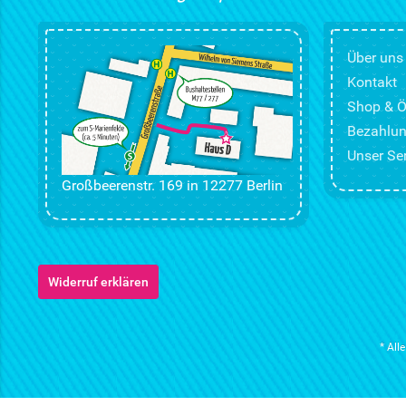
Über uns
Kontakt
Shop & Ö
Bezahlun
Unser Ser
Großbeerenstr. 169 in 12277 Berlin
Widerruf erklären
* All