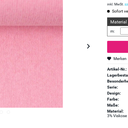
inkl. MwSt.
zz
Sofort ve
Material
m:
Merken
Artikel-Nr.:
Lagerbesta
Besonderhe
Serie:
Design:
Farbe:
Maße:
Material:
3% Viskose 