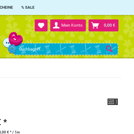
CHEINE
% SALE
Mein Konto
0,00 €
 *
,00 € * / 1m