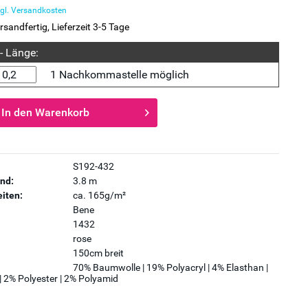
gl. Versandkosten
rsandfertig, Lieferzeit 3-5 Tage
 - Länge:
1 Nachkommastelle möglich
In den
Warenkorb
S192-432
nd:
3.8 m
iten:
ca. 165g/m²
Bene
1432
rose
150cm breit
70% Baumwolle | 19% Polyacryl | 4% Elasthan |
| 2% Polyester | 2% Polyamid