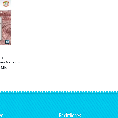
IX
en Nadeln –
 Mix...
en
Rechtliches