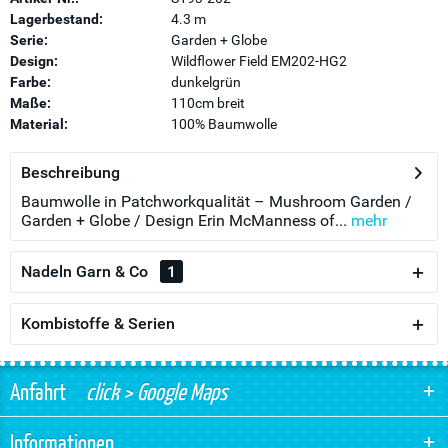
Lagerbestand:
4.3 m
Serie:
Garden + Globe
Design:
Wildflower Field EM202-HG2
Farbe:
dunkelgrün
Maße:
110cm breit
Material:
100% Baumwolle
Beschreibung
Baumwolle in Patchworkqualität – Mushroom Garden /
Garden + Globe / Design Erin McManness of...
mehr
Nadeln Garn & Co
1
Kombistoffe & Serien
Anfahrt
click > Google Maps
Informationen