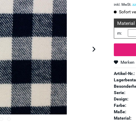
inkl. MwSt.
zz
Sofort ve
Material
m:
Merken
Artikel-Nr.:
Lagerbesta
Besonderhe
Serie:
Design:
Farbe:
Maße:
Material: