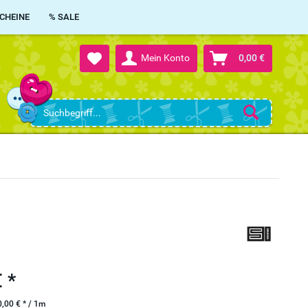
CHEINE
% SALE
Mein Konto
0,00 €
 *
,00 € * / 1m