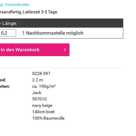
gl. Versandkosten
rsandfertig, Lieferzeit 3-5 Tage
 - Länge:
1 Nachkommastelle möglich
In den
Warenkorb
S228-597
nd:
2.2 m
iten:
ca. 190g/m²
Jack
597010
navy beige
140cm breit
100% Baumwolle