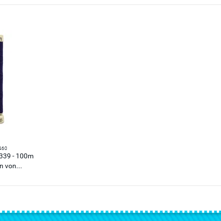
460
 339 - 100m
n von...