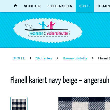
NEUHEITEN
GESCHENKIDEEN
STOFFE
THEMEN
STOFFE
Stoffarten
Baumwollstoffe
Flanell
Flanell kariert navy beige – angerau