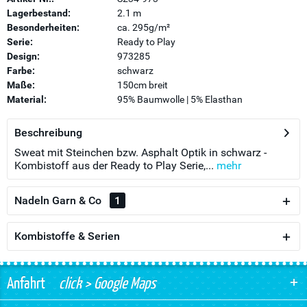
Lagerbestand:
2.1 m
Besonderheiten:
ca. 295g/m²
Serie:
Ready to Play
Design:
973285
Farbe:
schwarz
Maße:
150cm breit
Material:
95% Baumwolle | 5% Elasthan
Beschreibung
Sweat mit Steinchen bzw. Asphalt Optik in schwarz -
Kombistoff aus der Ready to Play Serie,...
mehr
Nadeln Garn & Co
1
Kombistoffe & Serien
Anfahrt
click > Google Maps