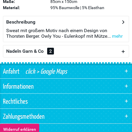
Maße:
85cm x 150cm
Material:
95% Baumwolle | 5% Elasthan
Beschreibung
Sweat mit großem Motiv nach einem Design von
Thorsten Berger. Owly You - Eulenkopf mit Mütze...
mehr
Nadeln Garn & Co
2
Anfahrt
click > Google Maps
Informationen
Rechtliches
Zahlungsmethoden
Widerruf erklären