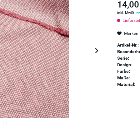
14,00
inkl. MwSt.
zz
Lieferzei
Merken
Artikel-Nr.:
Besonderhe
Serie:
Design:
Farbe:
Maße:
Material: