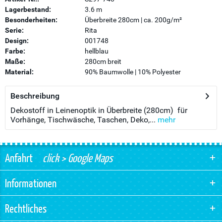
Lagerbestand:
3.6 m
Besonderheiten:
Überbreite 280cm | ca. 200g/m²
Serie:
Rita
Design:
001748
Farbe:
hellblau
Maße:
280cm breit
Material:
90% Baumwolle | 10% Polyester
Beschreibung
Dekostoff in Leinenoptik in Überbreite (280cm) für
Vorhänge, Tischwäsche, Taschen, Deko,...
mehr
Anfahrt
click > Google Maps
Informationen
Rechtliches