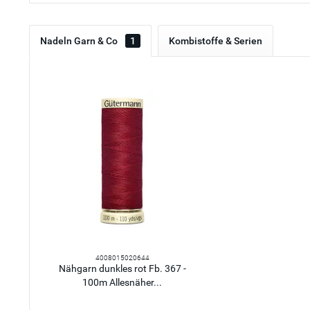
Nadeln Garn & Co
1
Kombistoffe & Serien
4008015020644
Nähgarn dunkles rot Fb. 367 -
100m Allesnäher...