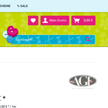
CHEINE
% SALE
Mein Konto
0,00 €
 *
,00 € * / 1m