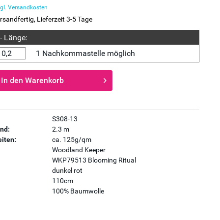
gl. Versandkosten
rsandfertig, Lieferzeit 3-5 Tage
 - Länge:
1 Nachkommastelle möglich
In den
Warenkorb
S308-13
nd:
2.3 m
iten:
ca. 125g/qm
Woodland Keeper
WKP79513 Blooming Ritual
dunkel rot
110cm
100% Baumwolle