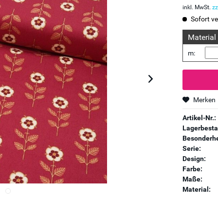
inkl. MwSt.
zz
Sofort ve
Material
m:
Merken
Artikel-Nr.:
Lagerbesta
Besonderhe
Serie:
Design:
Farbe:
Maße:
Material: