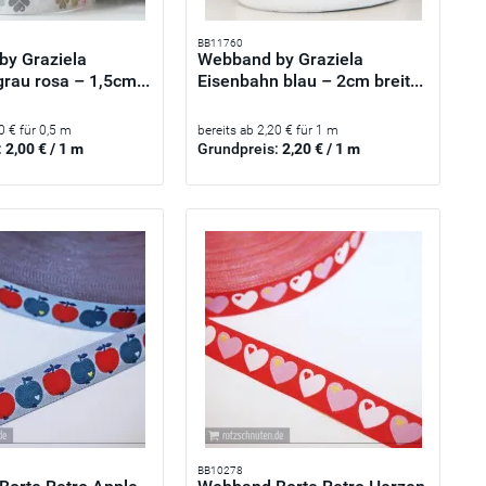
BB11760
y Graziela
Webband by Graziela
grau rosa – 1,5cm...
Eisenbahn blau – 2cm breit...
0 € für 0,5 m
bereits ab 2,20 € für 1 m
:
2,00 € / 1 m
Grundpreis:
2,20 € / 1 m
BB10278