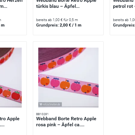
tro Herzen
Webband Borte Retro Apple
Webband B
m...
türkis blau – Äpfel...
petrol rot 
m
bereits ab 1,00 € für 0,5 m
bereits ab 1,0
1 m
Grundpreis:
2,00 € / 1 m
Grundpreis
BB10281
tro Apple
Webband Borte Retro Apple
...
rosa pink – Äpfel ca....