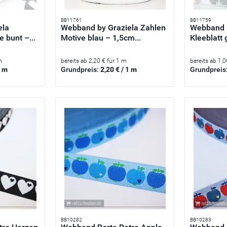
BB11761
BB11759
ela
Webband by Graziela Zahlen
Webband b
 bunt –...
Motive blau – 1,5cm...
Kleeblatt 
m
bereits ab 2,20 € für 1 m
bereits ab 1,0
1 m
Grundpreis:
2,20 € / 1 m
Grundpreis
BB10282
BB10283