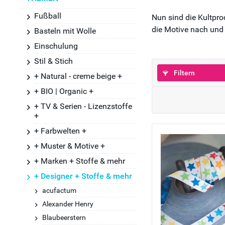
Fußball
Nun sind die Kultpro
die Motive nach und
Basteln mit Wolle
Einschulung
Stil & Stich
Filtern
+ Natural - creme beige +
+ BIO | Organic +
+ TV & Serien - Lizenzstoffe
+
+ Farbwelten +
+ Muster & Motive +
+ Marken + Stoffe & mehr
+ Designer + Stoffe & mehr
acufactum
Alexander Henry
Blaubeerstern