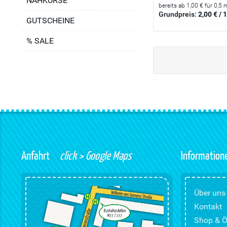
NÄHKURSE
bereits ab 1,00 € für 0,5 
Grundpreis:
2,00 € / 
GUTSCHEINE
% SALE
Anfahrt
click > Google Maps
Information
Über uns
Kontakt
Shop & Ö