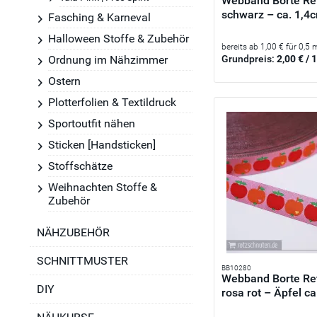
Webband Borte Re
schwarz – ca. 1,4c
Fasching & Karneval
Halloween Stoffe & Zubehör
bereits ab 1,00 € für 0,5 
Grundpreis:
2,00 € / 
Ordnung im Nähzimmer
Ostern
Plotterfolien & Textildruck
Sportoutfit nähen
Sticken [Handsticken]
Stoffschätze
Weihnachten Stoffe &
Zubehör
NÄHZUBEHÖR
SCHNITTMUSTER
BB10280
Webband Borte Re
DIY
rosa rot – Äpfel ca.