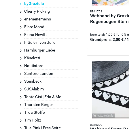
byGraziela
Cherry Picking
BB11758
Webband by Grazi
enemenemeins
Regenbogen Sterne
Fibre Mood
Fiona Hewitt
bereits ab 1,00 € für 0,5 
Grundpreis:
2,00 € / 
Fräulein von Julie
Hamburger Liebe
Käselotti
Nautistore
Santoro London
Steinbeck
SUSAlabim
Tante Gisi | Eda & Mo
Thorsten Berger
Tilda Stoffe
Tim Holtz
BB10279
Tula Pink | Free Spirit