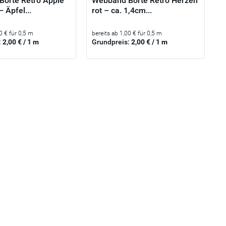
orte Retro Apple
Webband Borte Retro Herzen
– Äpfel...
rot – ca. 1,4cm...
0 € für 0,5 m
bereits ab 1,00 € für 0,5 m
:
2,00 € / 1 m
Grundpreis:
2,00 € / 1 m