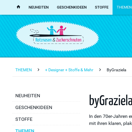
NEUHEITEN
GESCHENKIDEEN
STOFFE
THEMEN
THEMEN
+ Designer + Stoffe & Mehr
ByGraziela
byGraziel
NEUHEITEN
GESCHENKIDEEN
In den 70er-Jahren e
STOFFE
mit ihren klaren, p
THEMEN