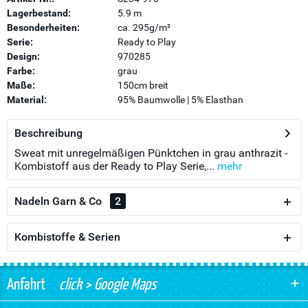
Lagerbestand:
5.9 m
Besonderheiten:
ca. 295g/m²
Serie:
Ready to Play
Design:
970285
Farbe:
grau
Maße:
150cm breit
Material:
95% Baumwolle | 5% Elasthan
Beschreibung
Sweat mit unregelmäßigen Pünktchen in grau anthrazit -
Kombistoff aus der Ready to Play Serie,...
mehr
Nadeln Garn & Co
2
Kombistoffe & Serien
Anfahrt
click > Google Maps