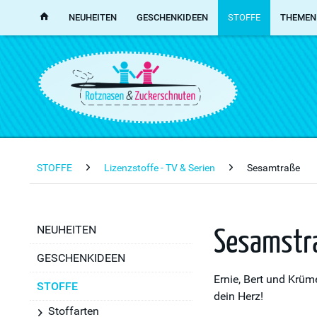
NEUHEITEN
GESCHENKIDEEN
STOFFE
THEMEN
STOFFE
Lizenzstoffe - TV & Serien
Sesamtraße
Sesamstr
NEUHEITEN
GESCHENKIDEEN
Ernie, Bert und Krü
STOFFE
dein Herz!
Stoffarten