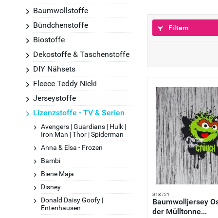
Baumwollstoffe
Bündchenstoffe
Filtern
Biostoffe
Dekostoffe & Taschenstoffe
DIY Nähsets
Fleece Teddy Nicki
Jerseystoffe
Lizenzstoffe - TV & Serien
Avengers | Guardians | Hulk |
Iron Man | Thor | Spiderman
Anna & Elsa - Frozen
Bambi
Biene Maja
Disney
S18721
Donald Daisy Goofy |
Baumwolljersey O
Entenhausen
der Mülltonne...