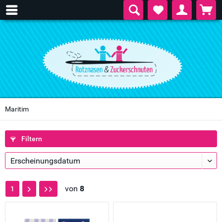
Maritim
Filtern
von
8
1