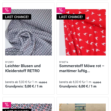
LAST CHANCE!
LAST CHANCE!
S12951
S16074
Leichter Blusen und
Sommerstoff Möwe rot –
Kleiderstoff RETRO
maritimer luftig...
DREIECKE...
bereits ab 5,00 € für 1 m
bereits ab 6,00 € für 1 m
10,00 €
12,00 €
Grundpreis:
5,00 € / 1 m
Grundpreis:
6,00 € / 1 m