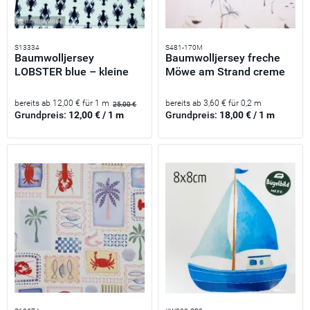
S13334
S481-170M
Baumwolljersey
Baumwolljersey freche
LOBSTER blue – kleine
Möwe am Strand creme
Hummer...
–...
bereits ab 12,00 € für 1 m
bereits ab 3,60 € für 0,2 m
25,00 €
Grundpreis:
12,00 € / 1 m
Grundpreis:
18,00 € / 1 m