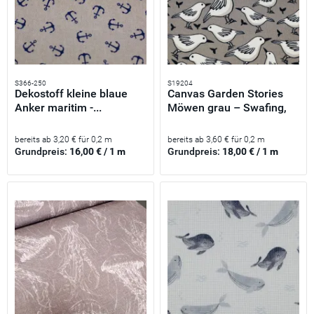
S366-250
S19204
Dekostoff kleine blaue
Canvas Garden Stories
Anker maritim -...
Möwen grau – Swafing,
100...
bereits ab 3,20 € für 0,2 m
bereits ab 3,60 € für 0,2 m
Grundpreis:
16,00 € / 1 m
Grundpreis:
18,00 € / 1 m