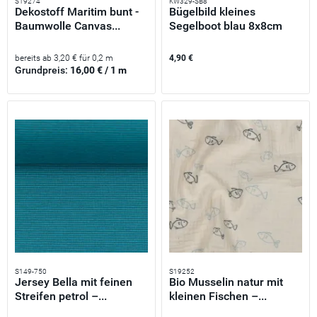
S19274
KW329-SB8
Dekostoff Maritim bunt -
Bügelbild kleines
Baumwolle Canvas...
Segelboot blau 8x8cm
bereits ab 3,20 € für 0,2 m
4,90 €
Grundpreis:
16,00 € / 1 m
S149-750
S19252
Jersey Bella mit feinen
Bio Musselin natur mit
Streifen petrol –...
kleinen Fischen –...