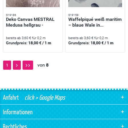
S19186
S19158
Deko Canvas MESTRAL
Waffelpiqué weiß maritim
Medusa hellgrau -
– blaue Wale in...
140 cm...
bereits ab 3,60 € für 0,2 m
bereits ab 3,60 € für 0,2 m
Grundpreis:
18,00 € / 1 m
Grundpreis:
18,00 € / 1 m
von
8
1
Anfahrt
click > Google Maps
Informationen
Rechtliches