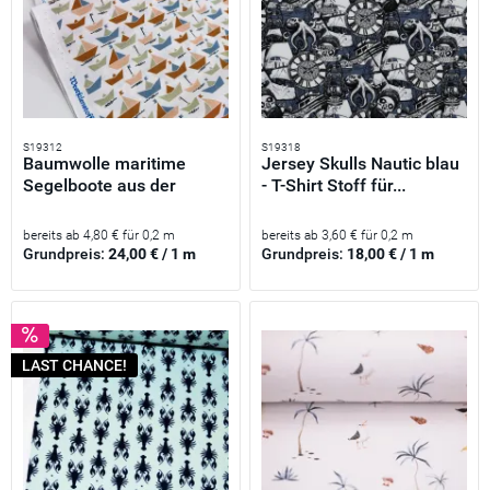
S19312
S19318
Baumwolle maritime
Jersey Skulls Nautic blau
Segelboote aus der
- T-Shirt Stoff für...
Serie...
bereits ab 4,80 € für 0,2 m
bereits ab 3,60 € für 0,2 m
Grundpreis:
24,00 € / 1 m
Grundpreis:
18,00 € / 1 m
LAST CHANCE!