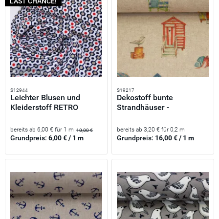
LAST CHANCE!
S12944
S19217
Leichter Blusen und
Dekostoff bunte
Kleiderstoff RETRO
Strandhäuser -
KREISE...
Baumwolle Canvas...
bereits ab 6,00 € für 1 m
bereits ab 3,20 € für 0,2 m
10,00 €
Grundpreis:
6,00 € / 1 m
Grundpreis:
16,00 € / 1 m