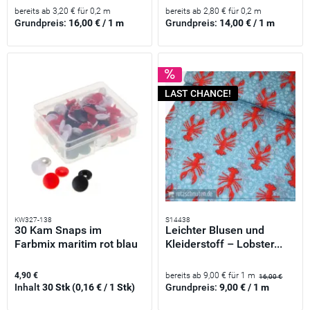
bereits ab 3,20 € für 0,2 m
bereits ab 2,80 € für 0,2 m
Grundpreis:
16,00 € / 1 m
Grundpreis:
14,00 € / 1 m
LAST CHANCE!
KW327-138
S14438
30 Kam Snaps im
Leichter Blusen und
Farbmix maritim rot blau
Kleiderstoff – Lobster...
weiß...
4,90 €
bereits ab 9,00 € für 1 m
16,00 €
Inhalt
30 Stk
(0,16 € / 1 Stk)
Grundpreis:
9,00 € / 1 m