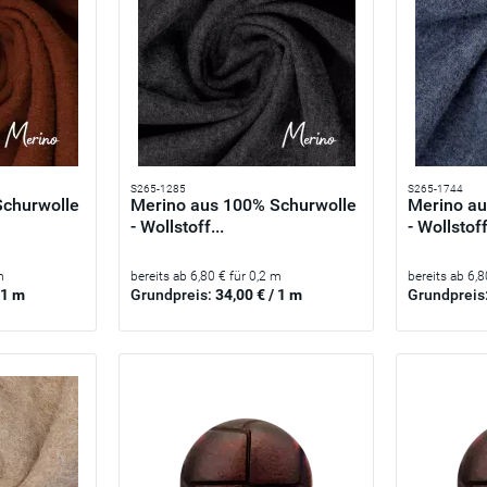
S265-1285
S265-1744
Schurwolle
Merino aus 100% Schurwolle
Merino au
- Wollstoff...
- Wollstoff
m
bereits ab 6,80 € für 0,2 m
bereits ab 6,8
 1 m
Grundpreis:
34,00 € / 1 m
Grundpreis