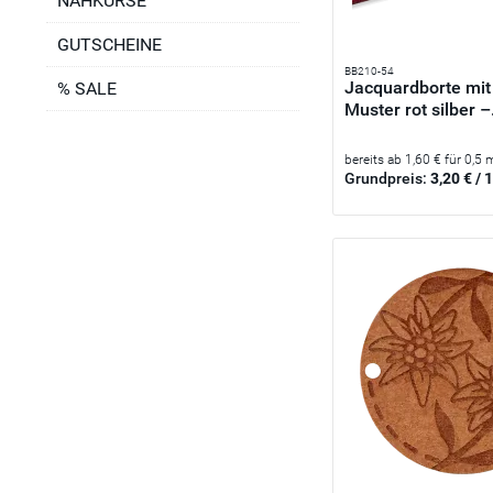
NÄHKURSE
GUTSCHEINE
BB210-54
Jacquardborte mi
% SALE
Muster rot silber –.
bereits ab 1,60 € für 0,5 
Grundpreis:
3,20 € / 