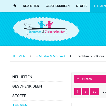
NEUHEITEN
GESCHENKIDEEN
STOFFE
THEMEN
THEMEN
+ Muster & Motive +
Trachten & Folklore
NEUHEITEN
Filtern
GESCHENKIDEEN
v
1
STOFFE
THEMEN