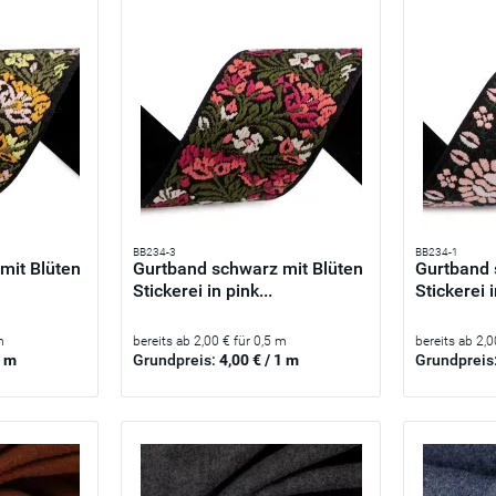
BB234-3
BB234-1
mit Blüten
Gurtband schwarz mit Blüten
Gurtband 
Stickerei in pink...
Stickerei i
m
bereits ab 2,00 € für 0,5 m
bereits ab 2,0
1 m
Grundpreis:
4,00 € / 1 m
Grundpreis