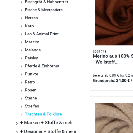
Fischgrät & Hahnentritt
Fische & Meerestiere
Herzen
Karo
Leo & Animal Print
Maritim
Melange
S265-713
Merino aus 100% 
Paisley
- Wollstoff...
Pferde & Einhörner
Punkte
bereits ab 6,80 € für 0,2 
Grundpreis:
34,00 € /
Retro
Rosen
Sterne
Streifen
Trachten & Folklore
+ Marken + Stoffe & mehr
+ Designer + Stoffe & mehr