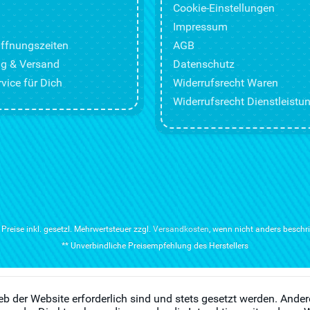
Cookie-Einstellungen
Impressum
ffnungszeiten
AGB
g & Versand
Datenschutz
vice für Dich
Widerrufsrecht Waren
Widerrufsrecht Dienstleistu
e Preise inkl. gesetzl. Mehrwertsteuer zzgl.
Versandkosten
, wenn nicht anders beschr
** Unverbindliche Preisempfehlung des Herstellers
eb der Website erforderlich sind und stets gesetzt werden. Ander