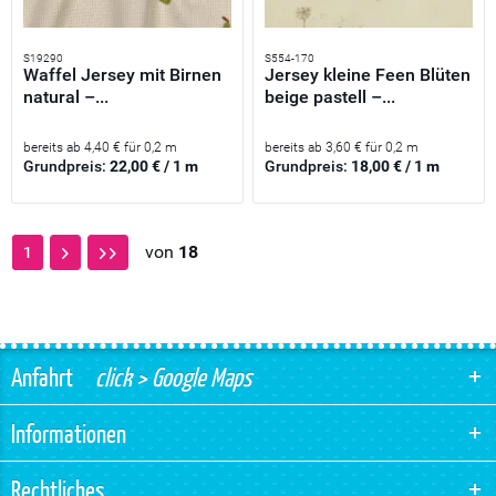
S19290
S554-170
Waffel Jersey mit Birnen
Jersey kleine Feen Blüten
natural –...
beige pastell –...
bereits ab 4,40 € für 0,2 m
bereits ab 3,60 € für 0,2 m
Grundpreis:
22,00 € / 1 m
Grundpreis:
18,00 € / 1 m
von
18
1
Anfahrt
click > Google Maps
Informationen
Rechtliches