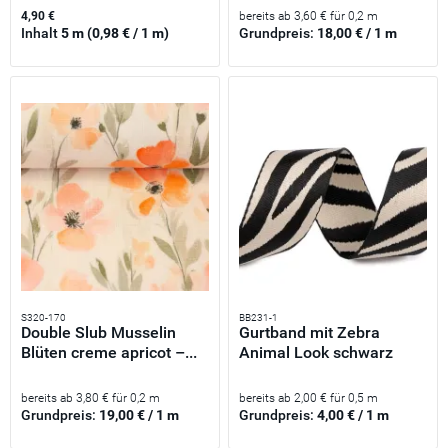
4,90 €
bereits ab 3,60 € für 0,2 m
Inhalt
5 m
(0,98 € / 1 m)
Grundpreis:
18,00 € / 1 m
S320-170
BB231-1
Double Slub Musselin
Gurtband mit Zebra
Blüten creme apricot –...
Animal Look schwarz
creme...
bereits ab 3,80 € für 0,2 m
bereits ab 2,00 € für 0,5 m
Grundpreis:
19,00 € / 1 m
Grundpreis:
4,00 € / 1 m