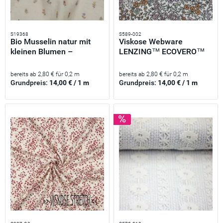
S19368
S589-002
Bio Musselin natur mit
Viskose Webware
kleinen Blumen –
LENZING™ ECOVERO™
Double...
Blumen creme...
bereits ab 2,80 € für 0,2 m
bereits ab 2,80 € für 0,2 m
Grundpreis:
14,00 € / 1 m
Grundpreis:
14,00 € / 1 m