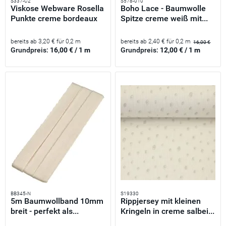
S337-C2
S578-010
Viskose Webware Rosella
Boho Lace - Baumwolle
Punkte creme bordeaux
Spitze creme weiß mit...
–...
bereits ab 3,20 € für 0,2 m
bereits ab 2,40 € für 0,2 m
16,00 €
Grundpreis:
16,00 € / 1 m
Grundpreis:
12,00 € / 1 m
BB345-N
S19330
5m Baumwollband 10mm
Rippjersey mit kleinen
breit - perfekt als...
Kringeln in creme salbei...