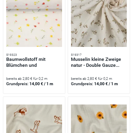
S19323
S19317
Baumwollstoff mit
Musselin kleine Zweige
Blümchen und
natur - Double Gauze...
Marienkäfer...
bereits ab 2,80 € für 0,2 m
bereits ab 2,80 € für 0,2 m
Grundpreis:
14,00 € / 1 m
Grundpreis:
14,00 € / 1 m