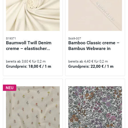
S19371
S449-007
Baumwoll Twill Denim
Bamboo Classic creme –
creme – elastischer...
Bambus Webware in
Ecru...
bereits ab 3,60 € für 0,2 m
bereits ab 4,40 € für 0,2 m
Grundpreis:
18,00 € / 1 m
Grundpreis:
22,00 € / 1 m
NEU