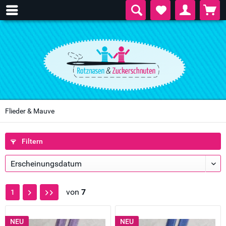
Flieder & Mauve
Filtern
von
7
1
NEU
NEU