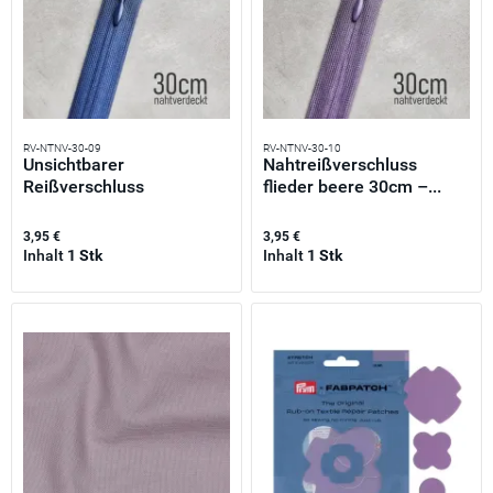
RV-NTNV-30-09
RV-NTNV-30-10
Unsichtbarer
Nahtreißverschluss
Reißverschluss
flieder beere 30cm –...
violettblau 30cm –...
3,95 €
3,95 €
Inhalt
1 Stk
Inhalt
1 Stk