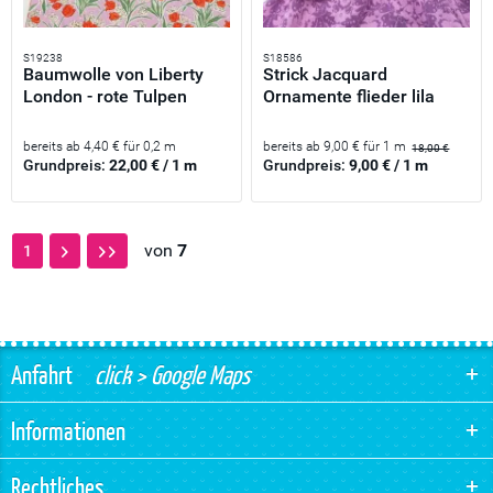
S19238
S18586
Baumwolle von Liberty
Strick Jacquard
London - rote Tulpen
Ornamente flieder lila
auf...
beere...
bereits ab 4,40 € für 0,2 m
bereits ab 9,00 € für 1 m
18,00 €
Grundpreis:
22,00 € / 1 m
Grundpreis:
9,00 € / 1 m
von
7
1
Anfahrt
click > Google Maps
Informationen
Rechtliches