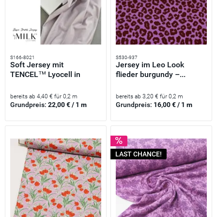
S166-8021
S530-937
Soft Jersey mit
Jersey im Leo Look
TENCEL™ Lyocell in
flieder burgundy –...
hellgrau...
bereits ab 4,40 € für 0,2 m
bereits ab 3,20 € für 0,2 m
Grundpreis:
22,00 € / 1 m
Grundpreis:
16,00 € / 1 m
LAST CHANCE!