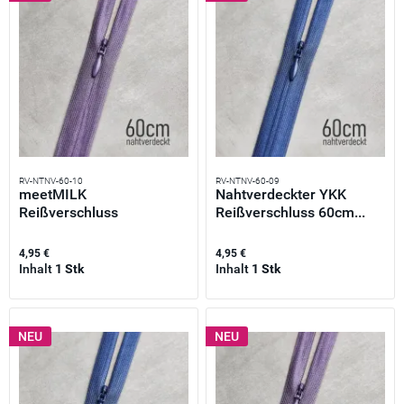
RV-NTNV-60-10
RV-NTNV-60-09
meetMILK
Nahtverdeckter YKK
Reißverschluss
Reißverschluss 60cm...
unsichtbar 60cm Mauve
–...
4,95 €
4,95 €
Inhalt
1 Stk
Inhalt
1 Stk
NEU
NEU