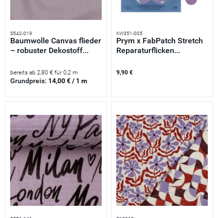
S542-019
KW351-005
Baumwolle Canvas flieder
Prym x FabPatch Stretch
– robuster Dekostoff...
Reparaturflicken...
bereits ab 2,80 € für 0,2 m
9,90 €
Grundpreis:
14,00 € / 1 m