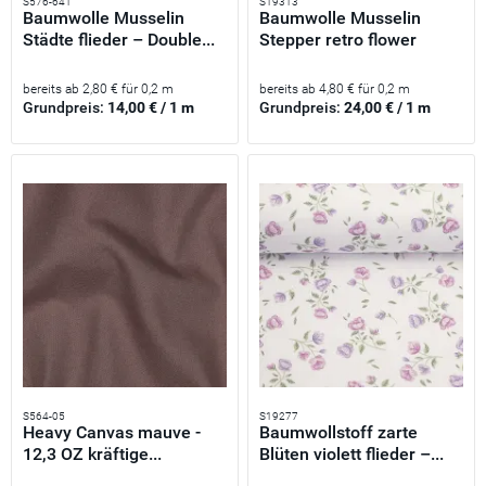
S576-641
S19313
Baumwolle Musselin
Baumwolle Musselin
Städte flieder – Double...
Stepper retro flower
flieder...
bereits ab 2,80 € für 0,2 m
bereits ab 4,80 € für 0,2 m
Grundpreis:
14,00 € / 1 m
Grundpreis:
24,00 € / 1 m
S564-05
S19277
Heavy Canvas mauve -
Baumwollstoff zarte
12,3 OZ kräftige...
Blüten violett flieder –...