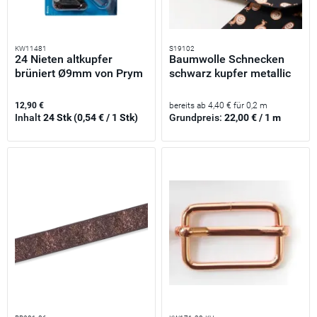
KW11481
S19102
24 Nieten altkupfer
Baumwolle Schnecken
brüniert Ø9mm von Prym
schwarz kupfer metallic
mit...
–...
12,90 €
bereits ab 4,40 € für 0,2 m
Inhalt
24 Stk
(0,54 € / 1 Stk)
Grundpreis:
22,00 € / 1 m