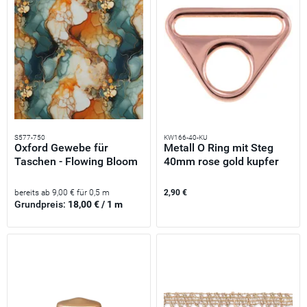
S577-750
KW166-40-KU
Oxford Gewebe für
Metall O Ring mit Steg
Taschen - Flowing Bloom
40mm rose gold kupfer
-...
–...
bereits ab 9,00 € für 0,5 m
2,90 €
Grundpreis:
18,00 € / 1 m