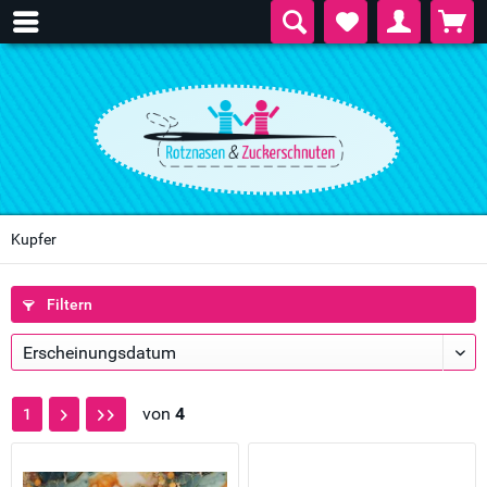
Kupfer
Filtern
von
4
1