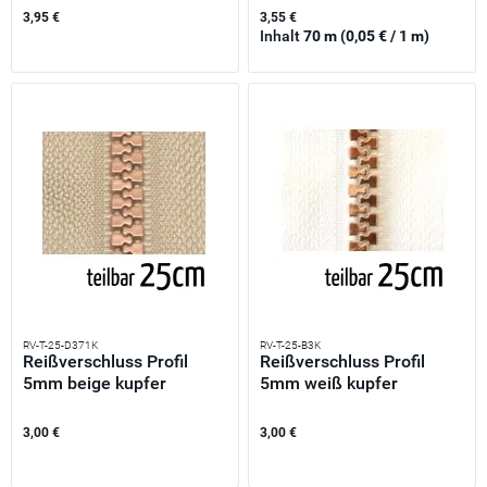
3,95 €
3,55 €
Inhalt
70 m
(0,05 € / 1 m)
RV-T-25-D371K
RV-T-25-B3K
Reißverschluss Profil
Reißverschluss Profil
5mm beige kupfer
5mm weiß kupfer
teilbar...
teilbar...
3,00 €
3,00 €