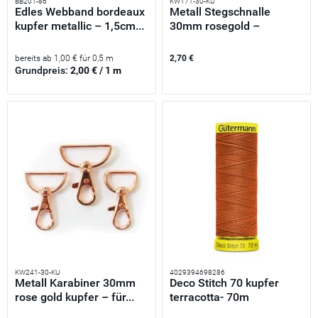
BB201-86
KW171-30-KU
Edles Webband bordeaux
Metall Stegschnalle
kupfer metallic – 1,5cm...
30mm rosegold –
Versteller...
bereits ab 1,00 € für 0,5 m
2,70 €
Grundpreis:
2,00 € / 1 m
KW241-30-KU
4029394698286
Metall Karabiner 30mm
Deco Stitch 70 kupfer
rose gold kupfer – für...
terracotta- 70m
kräftiges...