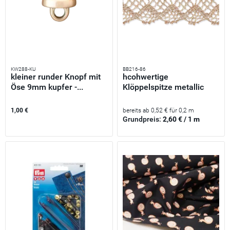
KW288-KU
BB216-86
kleiner runder Knopf mit
hcohwertige
Öse 9mm kupfer -...
Klöppelspitze metallic
kupfer 23mm...
1,00 €
bereits ab 0,52 € für 0,2 m
Grundpreis:
2,60 € / 1 m