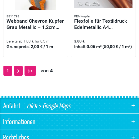
BB11792
FEM-kupfer
Webband Chevron Kupfer
Flexfolie für Textildruck
Grau Metallic – 1,2cm...
Edelmetallic A4...
bereits ab 1,00 € für 0,5 m
3,00 €
Grundpreis:
2,00 € / 1 m
Inhalt
0.06 m²
(50,00 € / 1 m²)
von
4
1
Anfahrt
click > Google Maps
Informationen
Rechtliches