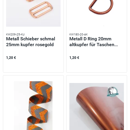
KW209-25-KU
KW180-20-AK
Metall Schieber schmal
Metall D Ring 20mm
25mm kupfer rosegold
altkupfer für Taschen...
–...
1,20 €
1,20 €